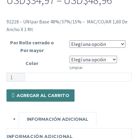
USD$
34,97
–
USD$
48,96
range
USD$
92218 – UNIpar Base 48%/37%/15% – MAC/CO/AR 1,60 De
throu
Ancho X 1 Mt
USD$
Por Rollo cerrado o
Por mayor
Color
Limpiar
92218
-
UNIpar
AGREGAR AL CARRITO
Base
48%/37%/15%
-
INFORMACIÓN ADICIONAL
MAC/CO/AR
1,60
INFORMACIÓN ADICIONAL
De