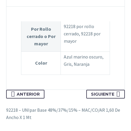
Ancho
cantidad
92218 por rollo
Por Rollo
cerrado, 92218 por
cerrado o Por
mayor
mayor
Azul marino oscuro,
Color
Gris, Naranja
ANTERIOR
SIGUIENTE
92218 – UNIpar Base 48%/37%/15% – MAC/CO/AR 1,60 De
Ancho X 1 Mt