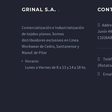
GRINAL S.A.
CON
Addre
Comercialización e Industrialización
Junín 44
de tejidos planos. Somos
C1026A
distribuidores exclusivos en Linea
Workwear de Cedro, Santanense y
Manuf. de Pilar
Telé
Horario:
(Rotativ
Lunes a Viernes de 8 a 13 y 14 a 18 hs.
Emai