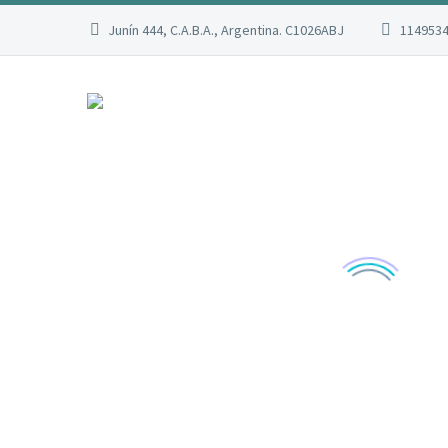
Junín 444, C.A.B.A., Argentina. C1026ABJ
114953