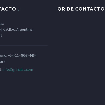
TACTO
QR DE CONTACTO
ss:
4, C.A.B.A., Argentina.
BJ
fono:
+54-11-4953-4464
as)
l:
info@grinalsa.com