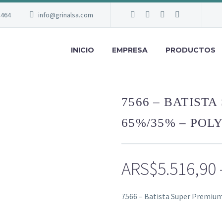
4464
info@grinalsa.com
INICIO
EMPRESA
PRODUCTOS
7566 – BATIST
65%/35% – POL
ARS$
5.516,90
7566 – Batista Super Premium