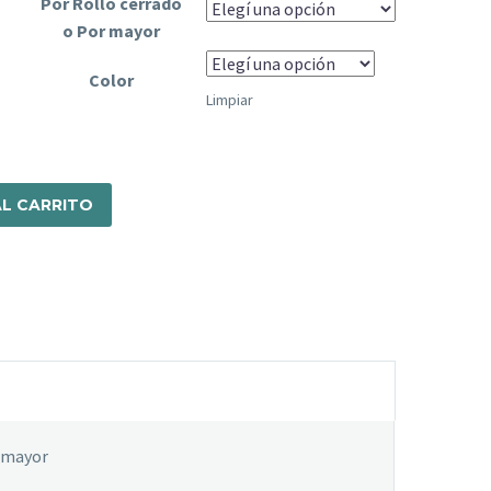
Por Rollo cerrado
ARS$7.723,66
o Por mayor
Color
Limpiar
L CARRITO
r mayor