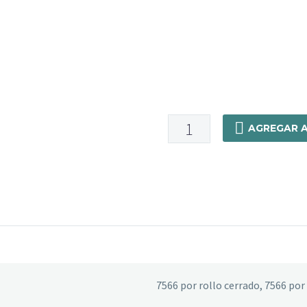
7566
AGREGAR A
-
Batista
Super
Premium
Base
65%/35%
-
Poly/Alg
1,50
7566 por rollo cerrado, 7566 po
De