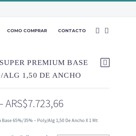
COMO COMPRAR
CONTACTO
A SUPER PREMIUM BASE
Y/ALG 1,50 DE ANCHO
Price
–
ARS$
7.723,66
range:
 Base 65%/35% – Poly/Alg 1,50 De Ancho X 1 Mt
ARS$5.516,90
through