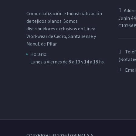
Addre
Comercialización e Industrialización
Junín 44
de tejidos planos. Somos
C1026A
distribuidores exclusivos en Linea
Workwear de Cedro, Santanense y
Manuf. de Pilar
Telé
Horario:
(Rotativ
Lunes a Viernes de 8 a 13 y 14 a 18 hs.
Emai
COPYRIGHT © 2026 | GRINAL S.A.