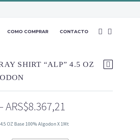
COMO COMPRAR
CONTACTO
AY SHIRT “ALP” 4.5 OZ
GODON
Price
–
ARS$
8.367,21
range:
 4.5 OZ Base 100% Algodon X 1Mt
ARS$5.976,58
through