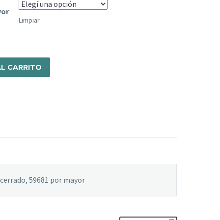
yor
ARS$8.367,21
Limpiar
L CARRITO
 cerrado, 59681 por mayor