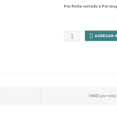
Por Rollo cerrado o Por ma
59681
AGREGAR A
-
Chambray
Shirt
"Alp"
4.5
OZ
Base
100%
Algodon
r
59681 por rollo
cantidad