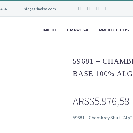
4464
info@grinalsa.com
INICIO
EMPRESA
PRODUCTOS
59681 – CHAMBR
BASE 100% AL
ARS$
5.976,58
59681 – Chambray Shirt “Alp”