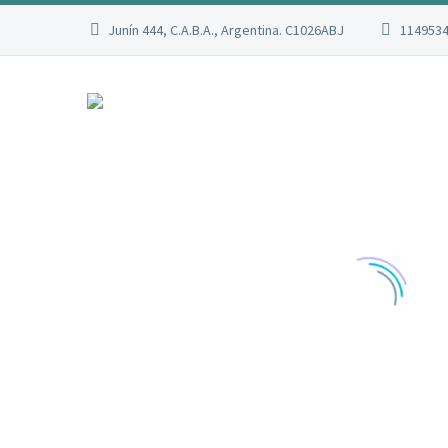
Junín 444, C.A.B.A., Argentina. C1026ABJ
114953