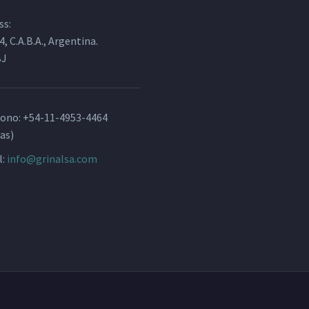
ss:
4, C.A.B.A., Argentina.
BJ
fono:
+54-11-4953-4464
as)
l:
info@grinalsa.com