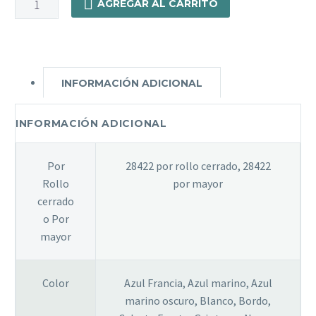
AGREGAR AL CARRITO
-
Truker
Reforzado
Base
INFORMACIÓN ADICIONAL
100%
Polyester
1,50
INFORMACIÓN ADICIONAL
De
Ancho
Por
28422 por rollo cerrado, 28422
cantidad
Rollo
por mayor
cerrado
o Por
mayor
Color
Azul Francia, Azul marino, Azul
marino oscuro, Blanco, Bordo,