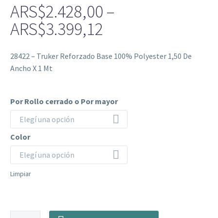
ARS$
2.428,00
–
Price
ARS$
3.399,12
range:
28422 – Truker Reforzado Base 100% Polyester 1,50 De
ARS$2.428,00
Ancho X 1 Mt
through
ARS$3.399,12
Por Rollo cerrado o Por mayor
Elegí una opción
Color
Elegí una opción
Limpiar
28422