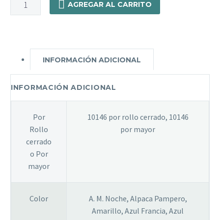
10146
AGREGAR AL CARRITO
-
Gabardina
Pesada
Base
INFORMACIÓN ADICIONAL
100%
Algodon
1,60
INFORMACIÓN ADICIONAL
De
Ancho
Por
10146 por rollo cerrado, 10146
cantidad
Rollo
por mayor
cerrado
o Por
mayor
Color
A. M. Noche, Alpaca Pampero,
Amarillo, Azul Francia, Azul