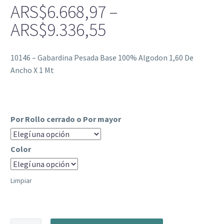
ARS$
6.668,97
–
Price
ARS$
9.336,55
range:
10146 – Gabardina Pesada Base 100% Algodon 1,60 De
ARS$6.668,97
Ancho X 1 Mt
through
ARS$9.336,55
Por Rollo cerrado o Por mayor
Color
Limpiar